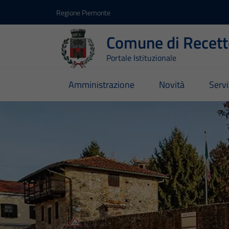
Vai ai contenuti
Vai al footer
Regione Piemonte
Comune di Recett
Portale Istituzionale
Amministrazione
Novità
Servi
Comune di Recetto
Contenuti in evidenza