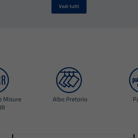
Vedi tutti
e Misure
Albo Pretorio
P
RR