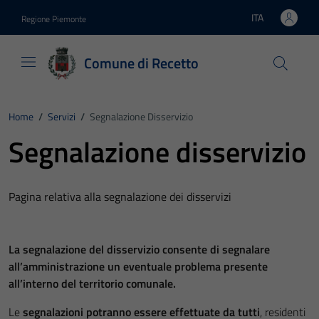
Vai ai contenuti
Vai al footer
ITA
Regione Piemonte
Lingua attiva:
Comune di Recetto
Home
/
Servizi
/
Segnalazione Disservizio
Segnalazione disservizio
Pagina relativa alla segnalazione dei disservizi
La segnalazione del disservizio consente di segnalare
all’amministrazione un eventuale problema presente
all’interno del territorio comunale.
Le
segnalazioni potranno essere effettuate da tutti
, residenti