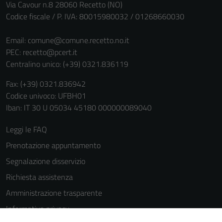
Via Cavour n.8 28060 Recetto (NO)
Codice fiscale / P. IVA: 80015980032 / 01268660030
Email:
comune@comune.recetto.no.it
PEC:
recetto@pcert.it
Centralino unico: (+39) 0321.836119
Fax: (+39) 0321.836942
Codice univoco: UFBH01
Iban: IT 30 U 05034 45180 000000089040
Leggi le FAQ
Prenotazione appuntamento
Segnalazione disservizio
Richiesta assistenza
Amministrazione trasparente
Tecnici
Informativa privacy
Questi cookie