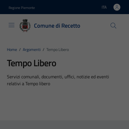
Vai ai contenuti
Vai al footer
ITA
Regione Piemonte
Lingua attiva:
Comune di Recetto
Home
/
Argomenti
/
Tempo Libero
Tempo Libero
Dettagli dell'argomento
Servizi comunali, documenti, uffici, notizie ed eventi
relativi a Tempo libero