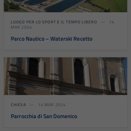
LUOGO PER LO SPORT E IL TEMPO LIBERO
14
MAR 2024
Parco Nautico – Waterski Recetto
Tecnici
Questi cookie
sono necessari
per il
funzionamento
del sito e non
possono
CHIESA
14 MAR 2024
essere
Parrocchia di San Domenico
disabilitati.
Questi cookie
non raccolgono