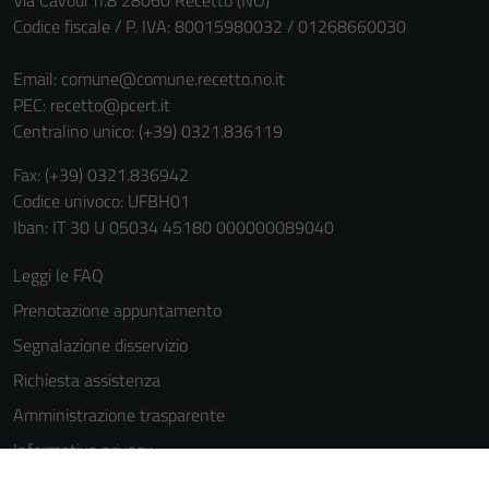
Via Cavour n.8 28060 Recetto (NO)
Codice fiscale / P. IVA: 80015980032 / 01268660030
Email:
comune@comune.recetto.no.it
PEC:
recetto@pcert.it
Centralino unico: (+39) 0321.836119
Fax: (+39) 0321.836942
Codice univoco: UFBH01
Iban: IT 30 U 05034 45180 000000089040
Leggi le FAQ
Prenotazione appuntamento
Segnalazione disservizio
Richiesta assistenza
Amministrazione trasparente
Tecnici
Informativa privacy
Questi cookie
Cookie Policy