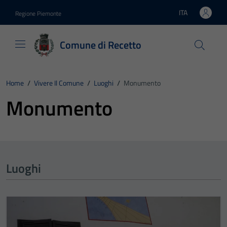
Vai ai contenuti
Vai al footer
ITA
Regione Piemonte
Lingua attiva:
Comune di Recetto
Home
/
Vivere Il Comune
/
Luoghi
/
Monumento
Monumento
Luoghi