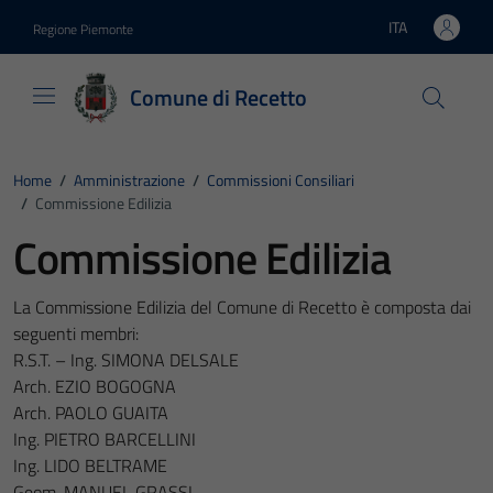
Vai ai contenuti
Vai al footer
ITA
Regione Piemonte
Lingua attiva:
Comune di Recetto
Home
/
Amministrazione
/
Commissioni Consiliari
/
Commissione Edilizia
Commissione Edilizia
La Commissione Edilizia del Comune di Recetto è composta dai
seguenti membri:
R.S.T. – Ing. SIMONA DELSALE
Arch. EZIO BOGOGNA
Arch. PAOLO GUAITA
Ing. PIETRO BARCELLINI
Ing. LIDO BELTRAME
Geom. MANUEL GRASSI