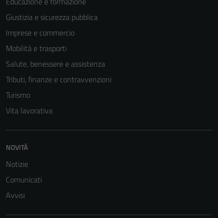
Educazione e formazione
Giustizia e sicurezza pubblica
Imprese e commercio
Tecnici
Questi cookie
Mobilità e trasporti
sono necessari
Salute, benessere e assistenza
per il
Tributi, finanze e contravvenzioni
funzionamento
del sito e non
Turismo
possono
Vita lavorativa
essere
disabilitati.
Questi cookie
NOVITÀ
non raccolgono
Notizie
informazioni
personali.
Comunicati
Avvisi