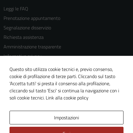
Leggi le FAQ
Prenotazione appuntamento
Segnalazione disservizio
Richiesta assistenza
Amministrazione trasparente
Informativa privacy
Cookie Policy
Questo sito utilizza cookie tecnici e, previo consenso,
Note legali
cookie di profilazione di terze parti. Cliccando sul tasto
'Accetta tutti' si presta il consenso alla profilazione,
Dichiarazione di accessibilità
cliccando sul tasto 'Esci' si continua la navigazione con i
Piano di miglioramento del sito
soli cookie tecnici.
Link alla cookie policy
Area Privata
Impostazioni