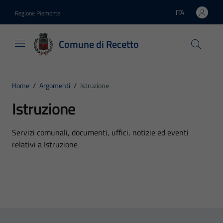
Vai ai contenuti
Vai al footer
ITA
Regione Piemonte
Lingua attiva:
Comune di Recetto
Home
/
Argomenti
/
Istruzione
Istruzione
Dettagli dell'argomento
Servizi comunali, documenti, uffici, notizie ed eventi
relativi a Istruzione