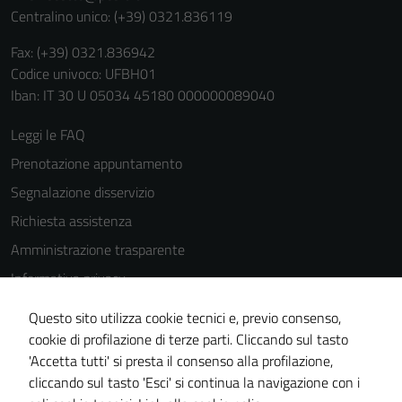
Centralino unico: (+39) 0321.836119
Fax: (+39) 0321.836942
Codice univoco: UFBH01
Iban: IT 30 U 05034 45180 000000089040
Leggi le FAQ
Prenotazione appuntamento
Segnalazione disservizio
Richiesta assistenza
Amministrazione trasparente
Informativa privacy
Cookie Policy
Questo sito utilizza cookie tecnici e, previo consenso,
Tecnici
Note legali
cookie di profilazione di terze parti. Cliccando sul tasto
Questi cookie
'Accetta tutti' si presta il consenso alla profilazione,
Dichiarazione di accessibilità
sono necessari
cliccando sul tasto 'Esci' si continua la navigazione con i
per il
Piano di miglioramento del sito