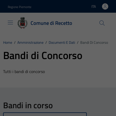
Vai ai contenuti
Vai al footer
ITA
Regione Piemonte
Lingua attiva:
Comune di Recetto
Home
/
Amministrazione
/
Documenti E Dati
/
Bandi Di Concorso
Bandi di Concorso
Tutti i bandi di concorso
Bandi in corso