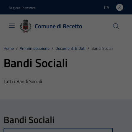
Vai ai contenuti
Vai al footer
ITA
Regione Piemonte
Lingua attiva:
Comune di Recetto
Home
/
Amministrazione
/
Documenti E Dati
/
Bandi Sociali
Bandi Sociali
Tutti i Bandi Sociali
Bandi Sociali