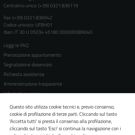
Centralino unico: (+39) 0321.836119
Fax: (+39) 0321.836942
Codice univoco: UFBH01
Iban: IT 30 U 05034 45180 000000089040
Leggi le FAQ
Prenotazione appuntamento
Segnalazione disservizio
Richiesta assistenza
Amministrazione trasparente
Informativa privacy
Cookie Policy
Questo sito utilizza cookie tecnici e, previo consenso,
Tecnici
Note legali
cookie di profilazione di terze parti. Cliccando sul tasto
Questi cookie
'Accetta tutti' si presta il consenso alla profilazione,
Dichiarazione di accessibilità
sono necessari
cliccando sul tasto 'Esci' si continua la navigazione con i
per il
Piano di miglioramento del sito