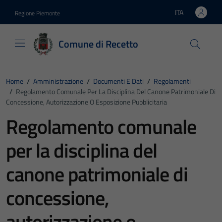
Vai ai contenuti
Vai al footer
ITA
Regione Piemonte
Lingua attiva:
Comune di Recetto
Home
/
Amministrazione
/
Documenti E Dati
/
Regolamenti
/
Regolamento Comunale Per La Disciplina Del Canone Patrimoniale Di
Concessione, Autorizzazione O Esposizione Pubblicitaria
Regolamento comunale
per la disciplina del
canone patrimoniale di
concessione,
autorizzazione o