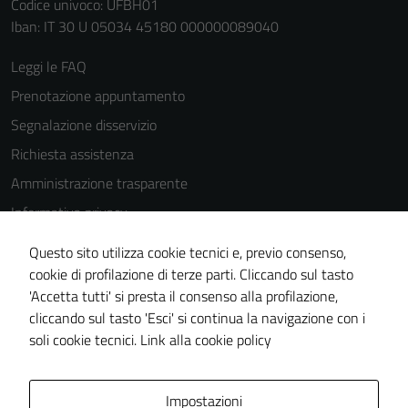
Codice univoco: UFBH01
possono
Iban: IT 30 U 05034 45180 000000089040
essere
disabilitati.
Leggi le FAQ
Questi cookie
Prenotazione appuntamento
non raccolgono
informazioni
Segnalazione disservizio
personali.
Richiesta assistenza
Amministrazione trasparente
Informativa privacy
Cookie Policy
Questo sito utilizza cookie tecnici e, previo consenso,
Note legali
cookie di profilazione di terze parti. Cliccando sul tasto
'Accetta tutti' si presta il consenso alla profilazione,
Dichiarazione di accessibilità
cliccando sul tasto 'Esci' si continua la navigazione con i
Piano di miglioramento del sito
soli cookie tecnici.
Link alla cookie policy
Area Privata
Impostazioni