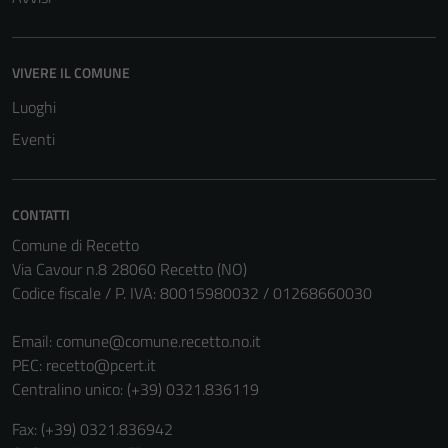
VIVERE IL COMUNE
Luoghi
Eventi
CONTATTI
Comune di Recetto
Via Cavour n.8 28060 Recetto (NO)
Codice fiscale / P. IVA: 80015980032 / 01268660030
Tecnici
Email:
comune@comune.recetto.no.it
Questi cookie
PEC:
recetto@pcert.it
sono necessari
Centralino unico: (+39) 0321.836119
per il
funzionamento
Fax: (+39) 0321.836942
del sito e non