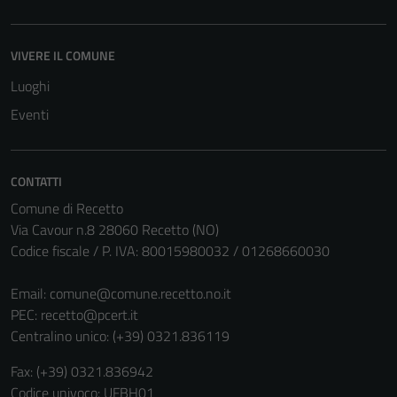
VIVERE IL COMUNE
Luoghi
Eventi
CONTATTI
Comune di Recetto
Via Cavour n.8 28060 Recetto (NO)
Codice fiscale / P. IVA: 80015980032 / 01268660030
Tecnici
Email:
comune@comune.recetto.no.it
Questi cookie
PEC:
recetto@pcert.it
sono necessari
Centralino unico: (+39) 0321.836119
per il
funzionamento
Fax: (+39) 0321.836942
del sito e non
Codice univoco: UFBH01