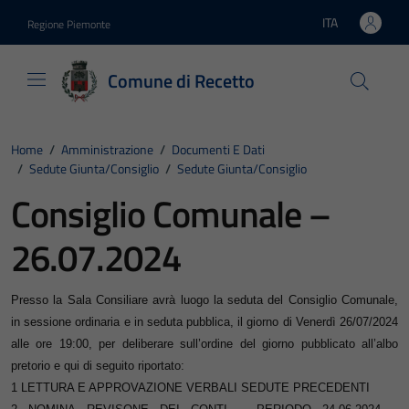
Vai ai contenuti
Vai al footer
ITA
Regione Piemonte
Lingua attiva:
Comune di Recetto
Home
/
Amministrazione
/
Documenti E Dati
/
Sedute Giunta/consiglio
/
Sedute Giunta/consiglio
Consiglio Comunale –
26.07.2024
Presso la Sala Consiliare avrà luogo la seduta del Consiglio Comunale,
i
n sessione ordinaria e in seduta pubblica, il giorno di Venerdì 26/07/2024
alle ore
19:00, per deliberare sull’ordine del giorno pubblicato all’albo
pretorio e qui di seguito
riportato:
1 LETTURA E APPROVAZIONE VERBALI SEDUTE PRECEDENTI