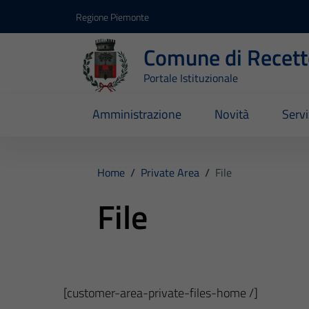
Vai ai contenuti
Vai al footer
Regione Piemonte
Comune di Recett
Portale Istituzionale
Amministrazione
Novità
Servi
Home
/
Private Area
/
File
File
[customer-area-private-files-home /]