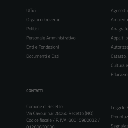
Uffici
Agricoltu
Organi di Governo
Ambient
Politici
Anagrafe 
Personale Amministrativo
Appalti p
Enti e Fondazioni
Autorizza
Documenti e Dati
Catasto,
Cultura 
Educazio
CONTATTI
Comune di Recetto
Leggi le
Via Cavour n.8 28060 Recetto (NO)
Prenota
Codice fiscale / P. IVA: 80015980032 /
Segnalazi
01268660030