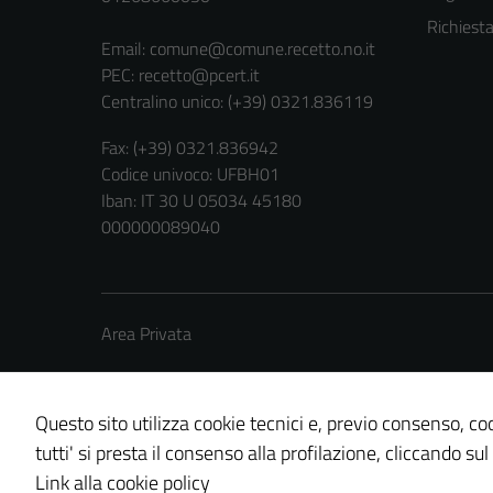
Richiest
Email:
comune@comune.recetto.no.it
PEC:
recetto@pcert.it
Centralino unico: (+39) 0321.836119
Fax: (+39) 0321.836942
Codice univoco: UFBH01
Iban: IT 30 U 05034 45180
000000089040
Area Privata
Questo sito utilizza cookie tecnici e, previo consenso, coo
tutti' si presta il consenso alla profilazione, cliccando sul
Credits: ©
Technical Design s.r.l.
Link alla cookie policy