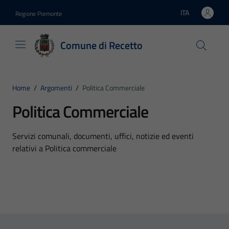
Vai ai contenuti
Vai al footer
ITA
Regione Piemonte
Lingua attiva:
Comune di Recetto
Home
/
Argomenti
/
Politica Commerciale
Politica Commerciale
Dettagli dell'argomento
Servizi comunali, documenti, uffici, notizie ed eventi
relativi a Politica commerciale