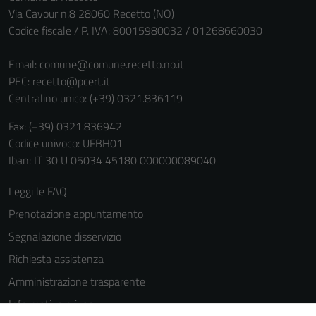
Via Cavour n.8 28060 Recetto (NO)
Codice fiscale / P. IVA: 80015980032 / 01268660030
Email:
comune@comune.recetto.no.it
PEC:
recetto@pcert.it
Centralino unico: (+39) 0321.836119
Fax: (+39) 0321.836942
Codice univoco: UFBH01
Iban: IT 30 U 05034 45180 000000089040
Leggi le FAQ
Prenotazione appuntamento
Segnalazione disservizio
Richiesta assistenza
Amministrazione trasparente
Tecnici
Informativa privacy
Questi cookie