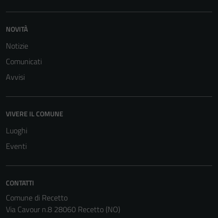
NOVITÀ
Notizie
Comunicati
Avvisi
Tecnici
Questi cookie
sono necessari
VIVERE IL COMUNE
per il
Luoghi
funzionamento
del sito e non
Eventi
possono
essere
disabilitati.
CONTATTI
Questi cookie
Comune di Recetto
non raccolgono
Via Cavour n.8 28060 Recetto (NO)
informazioni