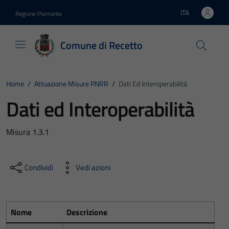
Vai ai contenuti
Vai al footer
ITA
Regione Piemonte
Lingua attiva:
Comune di Recetto
Home
/
Attuazione Misure PNRR
/
Dati Ed Interoperabilità
Dati ed Interoperabilità
Misura 1.3.1
Condividi
Vedi azioni
Nome
Descrizione