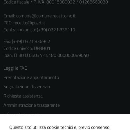
Codice fiscale / P. IVA: 80015980032 / 01268660030
personali.
Email:
comune@comune.recetto.no.it
PEC:
recetto@pcert.it
Centralino unico: (+39) 0321.836119
Fax: (+39) 0321.836942
Codice univoco: UFBH01
Iban: IT 30 U 05034 45180 000000089040
Leggi le FAQ
Prenotazione appuntamento
Segnalazione disservizio
Richiesta assistenza
Amministrazione trasparente
Informativa privacy
Cookie Policy
Questo sito utilizza cookie tecnici e, previo consenso,