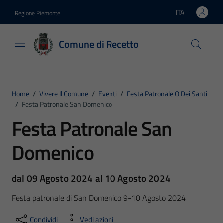
Vai ai contenuti
Vai al footer
ITA
Regione Piemonte
Lingua attiva:
Comune di Recetto
Home
/
Vivere Il Comune
/
Eventi
/
Festa Patronale O Dei Santi
/
Festa Patronale San Domenico
Festa Patronale San
Domenico
dal 09 Agosto 2024 al 10 Agosto 2024
Festa patronale di San Domenico 9-10 Agosto 2024
Condividi
Vedi azioni