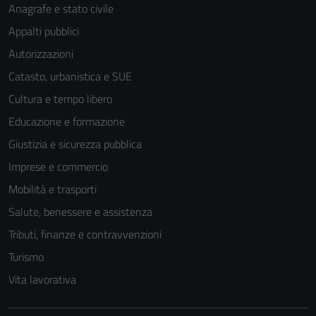
per il
Anagrafe e stato civile
funzionamento
Appalti pubblici
del sito e non
Autorizzazioni
possono
essere
Catasto, urbanistica e SUE
disabilitati.
Cultura e tempo libero
Questi cookie
Educazione e formazione
non raccolgono
informazioni
Giustizia e sicurezza pubblica
personali.
Imprese e commercio
Mobilità e trasporti
Salute, benessere e assistenza
Tributi, finanze e contravvenzioni
Turismo
Vita lavorativa