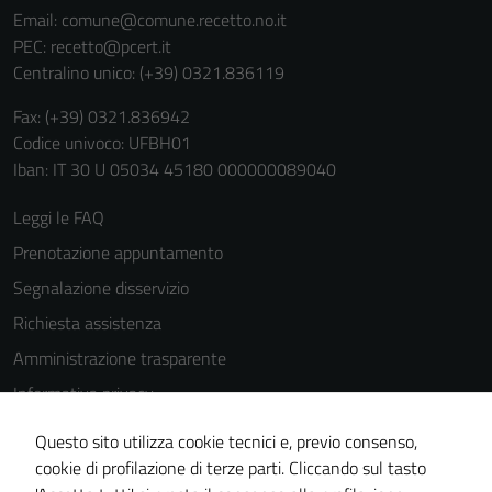
Email:
comune@comune.recetto.no.it
PEC:
recetto@pcert.it
Centralino unico: (+39) 0321.836119
Fax: (+39) 0321.836942
Codice univoco: UFBH01
Iban: IT 30 U 05034 45180 000000089040
Leggi le FAQ
Prenotazione appuntamento
Segnalazione disservizio
Richiesta assistenza
Amministrazione trasparente
Informativa privacy
Cookie Policy
Questo sito utilizza cookie tecnici e, previo consenso,
Note legali
cookie di profilazione di terze parti. Cliccando sul tasto