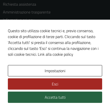
Richiesta assistenza
Amministrazione trasparente
Informativa privacy
Cookie Policy
Questo sito utilizza cookie tecnici e, previo consenso,
Note legali
cookie di profilazione di terze parti. Cliccando sul tasto
'Accetta tutti' si presta il consenso alla profilazione,
Dichiarazione di accessibilità
cliccando sul tasto 'Esci' si continua la navigazione con i
Piano di miglioramento del sito
soli cookie tecnici.
Link alla cookie policy
Area Privata
Impostazioni
Esci
Accetta tutti
Credits: ©
Technical Design s.r.l.