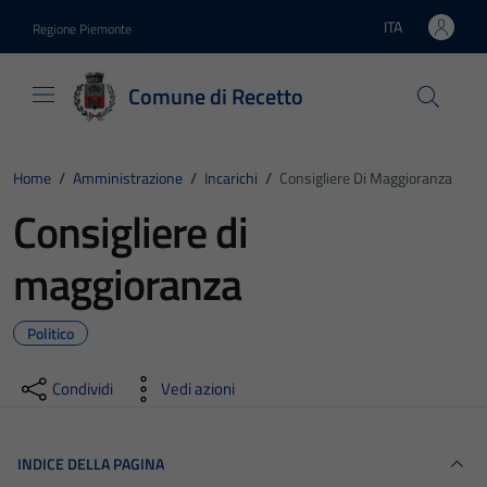
Vai ai contenuti
Vai al footer
ITA
Regione Piemonte
Lingua attiva:
Comune di Recetto
Home
/
Amministrazione
/
Incarichi
/
Consigliere Di Maggioranza
Consigliere di
maggioranza
Politico
Condividi
Vedi azioni
INDICE DELLA PAGINA