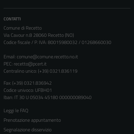
Tecnici
Questi cookie
CONTATTI
sono necessari
per il
Comune di Recetto
funzionamento
Via Cavour n.8 28060 Recetto (NO)
del sito e non
Codice fiscale / P. IVA: 80015980032 / 01268660030
possono
essere
Email:
comune@comune.recetto.no.it
disabilitati.
PEC:
recetto@pcert.it
Questi cookie
Centralino unico: (+39) 0321.836119
non raccolgono
Fax: (+39) 0321.836942
informazioni
Codice univoco: UFBH01
personali.
Iban: IT 30 U 05034 45180 000000089040
Leggi le FAQ
Prenotazione appuntamento
Segnalazione disservizio