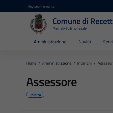
Vai ai contenuti
Vai al footer
Regione Piemonte
Comune di Recett
Portale Istituzionale
Amministrazione
Novità
Servi
Home
/
Amministrazione
/
Incarichi
/
Assessor
Assessore
Politico