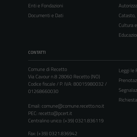
Enti e Fondazioni
Autorizza
Documenti e Dati
Catasto,
Cultura 
Educazio
CONTATTI
Comune di Recetto
Leggi le
Via Cavour n.8 28060 Recetto (NO)
Prenota
Codice fiscale / P. IVA: 80015980032 /
Segnalazi
01268660030
Richiest
Email:
comune@comune.recetto.no.it
PEC:
recetto@pcert.it
Centralino unico: (+39) 0321.836119
Fax: (+39) 0321.836942