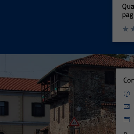
Qua
pag
Valut
Va
Con