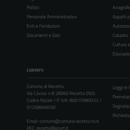
Politici
Anagrafe 
Personale Amministrativo
Appalti p
Enti e Fondazioni
Autorizza
Documenti e Dati
Catasto,
Cultura 
Educazio
CONTATTI
Comune di Recetto
Leggi le
Via Cavour n.8 28060 Recetto (NO)
Prenota
Codice fiscale / P. IVA: 80015980032 /
Segnalazi
01268660030
Richiest
Email:
comune@comune.recetto.no.it
PEC:
recetto@pcert.it