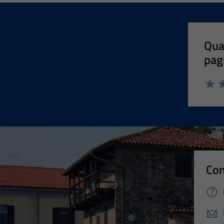
Qua
pag
Valut
Va
Con