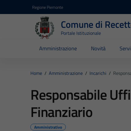
Vai ai contenuti
Vai al footer
Regione Piemonte
Comune di Recett
Portale Istituzionale
Amministrazione
Novità
Servi
Home
/
Amministrazione
/
Incarichi
/
Responsab
Responsabile Uffi
Finanziario
Amministrativo