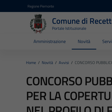
Vai ai contenuti
Vai al footer
Regione Piemonte
Comune di Recett
Portale Istituzionale
Amministrazione
Novità
Servi
Home
/
Novità
/
Avvisi
/
CONCORSO PUBBLICO 
CONCORSO PUBB
PER LA COPERTU
NEL PROFILO DI