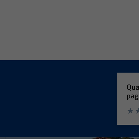
Qua
pag
Valut
Va