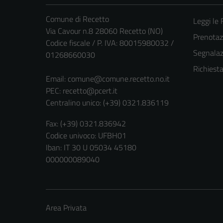
Comune di Recetto
Leggi le
Via Cavour n.8 28060 Recetto (NO)
Prenota
Codice fiscale / P. IVA: 80015980032 /
Segnalazi
01268660030
Richiest
Email:
comune@comune.recetto.no.it
PEC:
recetto@pcert.it
Centralino unico: (+39) 0321.836119
Fax: (+39) 0321.836942
Codice univoco: UFBH01
Iban: IT 30 U 05034 45180
000000089040
Area Privata