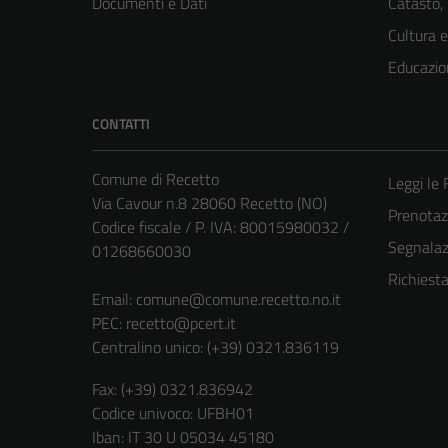
Documenti e Dati
Catasto,
Cultura 
Educazio
CONTATTI
Comune di Recetto
Leggi le
Via Cavour n.8 28060 Recetto (NO)
Prenota
Codice fiscale / P. IVA: 80015980032 /
Segnalazi
01268660030
Richiest
Email:
comune@comune.recetto.no.it
PEC:
recetto@pcert.it
Centralino unico: (+39) 0321.836119
Fax: (+39) 0321.836942
Codice univoco: UFBH01
Iban: IT 30 U 05034 45180