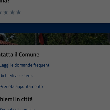
ina?
a 1 stelle su 5
luta 2 stelle su 5
Valuta 3 stelle su 5
Valuta 4 stelle su 5
Valuta 5 stelle su 5
tatta il Comune
Leggi le domande frequenti
Richiedi assistenza
Prenota appuntamento
blemi in città
Segnala disservizio