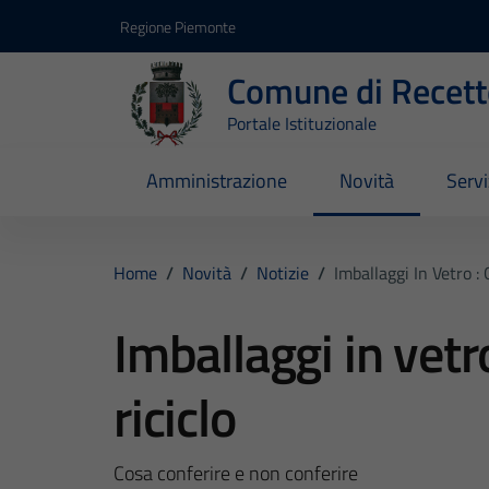
Vai ai contenuti
Vai al footer
Regione Piemonte
Comune di Recett
Portale Istituzionale
Amministrazione
Novità
Servi
Home
/
Novità
/
Notizie
/
Imballaggi In Vetro : 
Imballaggi in vetro
riciclo
Cosa conferire e non conferire