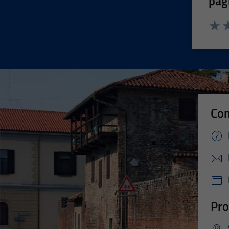
pag
Valut
Va
Con
Pro