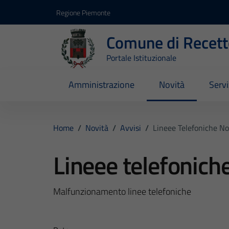
Vai ai contenuti
Vai al footer
Regione Piemonte
Comune di Recett
Portale Istituzionale
Amministrazione
Novità
Servi
Home
/
Novità
/
Avvisi
/
Lineee Telefoniche N
Lineee telefonich
Malfunzionamento linee telefoniche