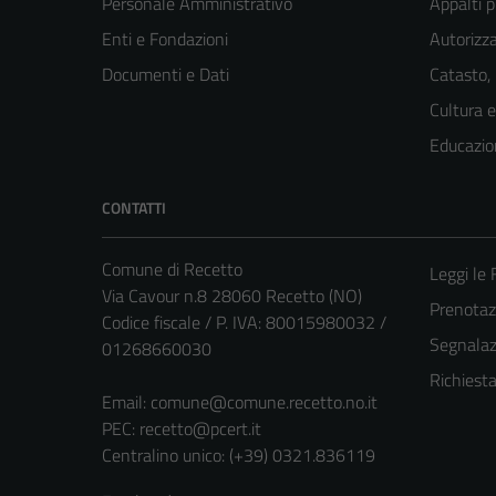
Personale Amministrativo
Appalti p
Enti e Fondazioni
Autorizza
Documenti e Dati
Catasto,
Cultura 
Educazio
CONTATTI
Comune di Recetto
Leggi le
Via Cavour n.8 28060 Recetto (NO)
Prenota
Codice fiscale / P. IVA: 80015980032 /
Segnalazi
01268660030
Richiest
Email:
comune@comune.recetto.no.it
PEC:
recetto@pcert.it
Centralino unico: (+39) 0321.836119