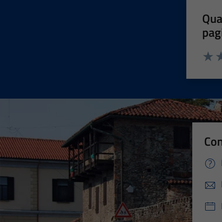
Qua
pag
Valut
Va
Con