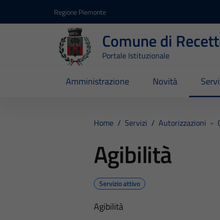
Vai ai contenuti
Vai al footer
Regione Piemonte
Comune di Recett
Portale Istituzionale
Amministrazione
Novità
Servi
Home
/
Servizi
/
Autorizzazioni
-
Agibilità
Servizio attivo
Agibilità