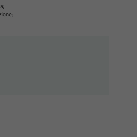
a;
zione;