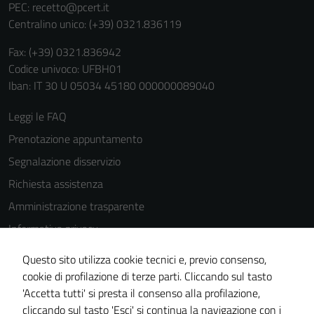
PEC:
recetto@pcert.it
Centralino unico: (+39) 0321.836119
Fax: (+39) 0321.836942
Codice univoco: UFBH01
Iban: IT 30 U 05034 45180 000000089040
Leggi le FAQ
Prenotazione appuntamento
Segnalazione disservizio
Richiesta assistenza
Amministrazione trasparente
Informativa privacy
Cookie Policy
Questo sito utilizza cookie tecnici e, previo consenso,
Note legali
cookie di profilazione di terze parti. Cliccando sul tasto
'Accetta tutti' si presta il consenso alla profilazione,
Dichiarazione di accessibilità
cliccando sul tasto 'Esci' si continua la navigazione con i