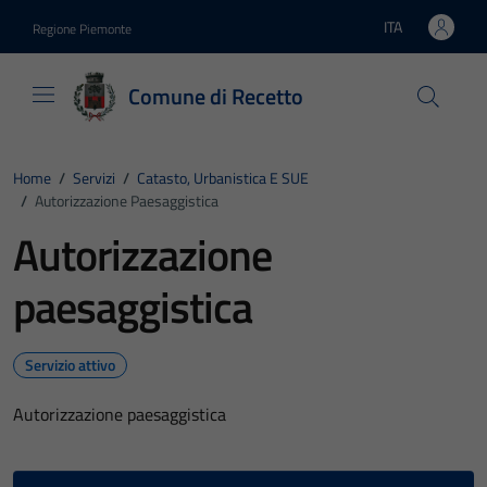
Vai ai contenuti
Vai al footer
ITA
Regione Piemonte
Lingua attiva:
Comune di Recetto
Home
/
Servizi
/
Catasto, Urbanistica E SUE
/
Autorizzazione Paesaggistica
Autorizzazione
paesaggistica
Servizio attivo
Autorizzazione paesaggistica