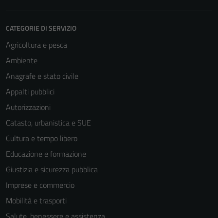
CATEGORIE DI SERVIZIO
Agricoltura e pesca
Ambiente
Anagrafe e stato civile
Appalti pubblici
Autorizzazioni
Tecnici
Catasto, urbanistica e SUE
Questi cookie
sono necessari
Cultura e tempo libero
per il
Educazione e formazione
funzionamento
Giustizia e sicurezza pubblica
del sito e non
possono
Imprese e commercio
essere
Mobilità e trasporti
disabilitati.
Salute, benessere e assistenza
Questi cookie