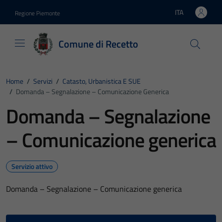
Vai ai contenuti
Vai al footer
ITA
Regione Piemonte
Lingua attiva:
Comune di Recetto
Home
/
Servizi
/
Catasto, Urbanistica E SUE
/
Domanda – Segnalazione – Comunicazione Generica
Domanda – Segnalazione
– Comunicazione generica
Servizio attivo
Domanda – Segnalazione – Comunicazione generica