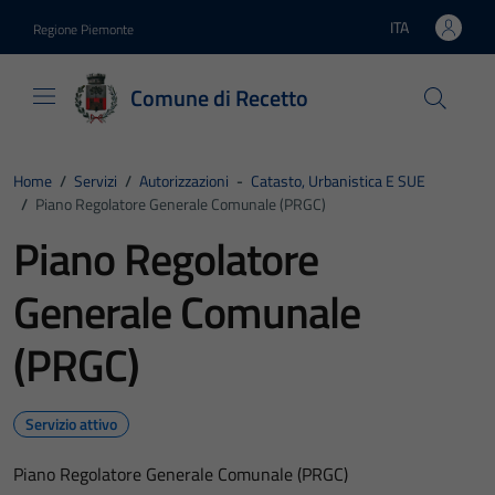
Vai ai contenuti
Vai al footer
ITA
Regione Piemonte
Lingua attiva:
Comune di Recetto
Home
/
Servizi
/
Autorizzazioni
-
Catasto, Urbanistica E SUE
/
Piano Regolatore Generale Comunale (PRGC)
Piano Regolatore
Generale Comunale
(PRGC)
Servizio attivo
Piano Regolatore Generale Comunale (PRGC)