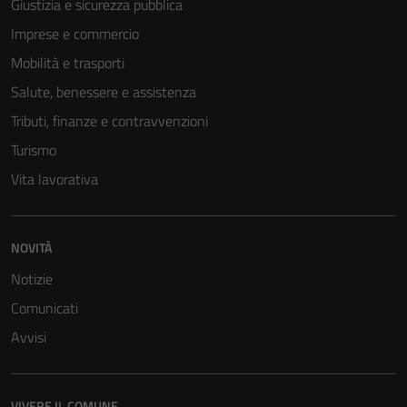
essere
Giustizia e sicurezza pubblica
disabilitati.
Imprese e commercio
Questi cookie
Mobilità e trasporti
non raccolgono
informazioni
Salute, benessere e assistenza
personali.
Tributi, finanze e contravvenzioni
Turismo
Vita lavorativa
NOVITÀ
Notizie
Comunicati
Avvisi
VIVERE IL COMUNE