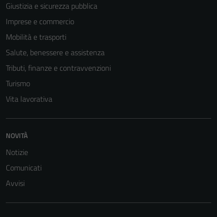
essere
Giustizia e sicurezza pubblica
disabilitati.
Imprese e commercio
Questi cookie
Mobilità e trasporti
non raccolgono
informazioni
Salute, benessere e assistenza
personali.
Tributi, finanze e contravvenzioni
Turismo
Vita lavorativa
NOVITÀ
Notizie
Comunicati
Avvisi