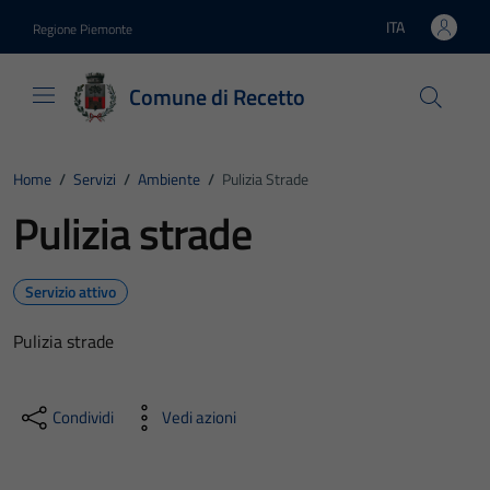
Vai ai contenuti
Vai al footer
ITA
Regione Piemonte
Lingua attiva:
Comune di Recetto
Home
/
Servizi
/
Ambiente
/
Pulizia Strade
Pulizia strade
Servizio attivo
Pulizia strade
Condividi
Vedi azioni