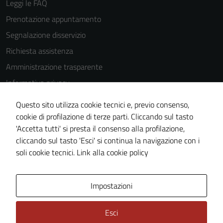
Leggi le FAQ
Prenotazione appuntamento
Segnalazione disservizio
Richiesta assistenza
Amministrazione trasparente
Informativa privacy
Cookie Policy
Questo sito utilizza cookie tecnici e, previo consenso,
Note legali
cookie di profilazione di terze parti. Cliccando sul tasto
'Accetta tutti' si presta il consenso alla profilazione,
Dichiarazione di accessibilità
cliccando sul tasto 'Esci' si continua la navigazione con i
Piano di miglioramento del sito
soli cookie tecnici.
Link alla cookie policy
Area Privata
Impostazioni
Esci