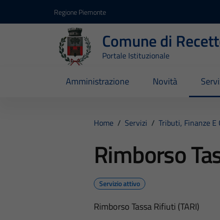
Vai ai contenuti
Vai al footer
Regione Piemonte
Comune di Recett
Portale Istituzionale
Amministrazione
Novità
Servi
Home
/
Servizi
/
Tributi, Finanze E
Rimborso Tass
Servizio attivo
Rimborso Tassa Rifiuti (TARI)