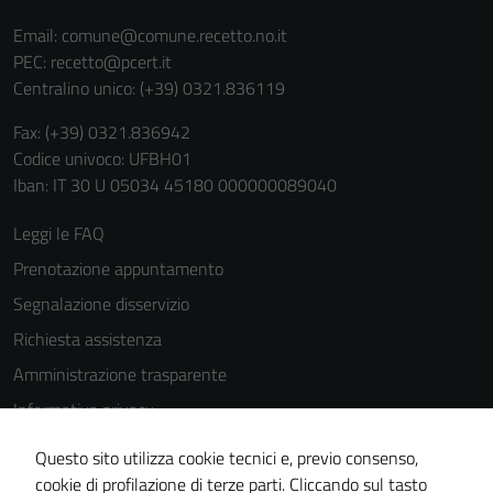
Email:
comune@comune.recetto.no.it
PEC:
recetto@pcert.it
Centralino unico: (+39) 0321.836119
Fax: (+39) 0321.836942
Codice univoco: UFBH01
Tecnici
Iban: IT 30 U 05034 45180 000000089040
Questi cookie
Leggi le FAQ
sono necessari
per il
Prenotazione appuntamento
funzionamento
Segnalazione disservizio
del sito e non
Richiesta assistenza
possono
essere
Amministrazione trasparente
disabilitati.
Informativa privacy
Questi cookie
Cookie Policy
non raccolgono
Questo sito utilizza cookie tecnici e, previo consenso,
informazioni
Note legali
cookie di profilazione di terze parti. Cliccando sul tasto