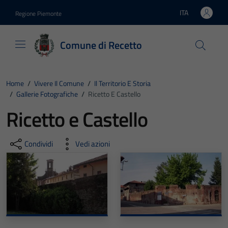
Vai ai contenuti
Vai al footer
ITA
Regione Piemonte
Lingua attiva:
Comune di Recetto
Home
/
Vivere Il Comune
/
Il Territorio E Storia
/
Gallerie Fotografiche
/
Ricetto E Castello
Ricetto e Castello
Condividi
Vedi azioni