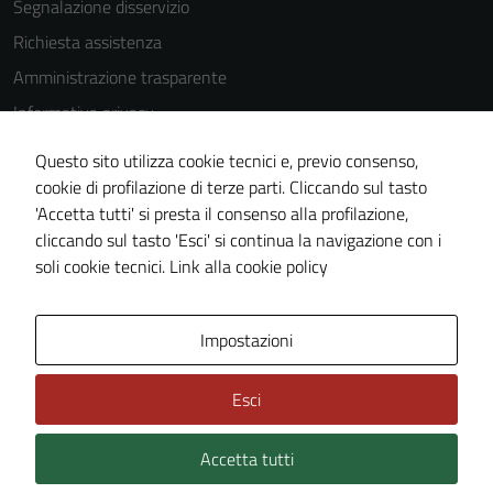
Segnalazione disservizio
Richiesta assistenza
Amministrazione trasparente
Informativa privacy
Cookie Policy
Questo sito utilizza cookie tecnici e, previo consenso,
Note legali
cookie di profilazione di terze parti. Cliccando sul tasto
'Accetta tutti' si presta il consenso alla profilazione,
Dichiarazione di accessibilità
cliccando sul tasto 'Esci' si continua la navigazione con i
Piano di miglioramento del sito
soli cookie tecnici.
Link alla cookie policy
Area Privata
Impostazioni
Esci
Accetta tutti
Credits: ©
Technical Design s.r.l.