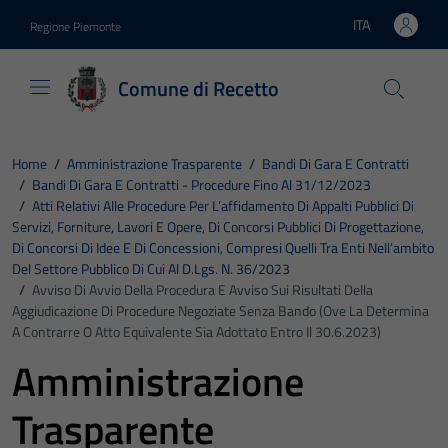
Vai ai contenuti
Vai al footer
ITA
Regione Piemonte
Lingua attiva:
Comune di Recetto
Home
/
Amministrazione Trasparente
/
Bandi Di Gara E Contratti
/
Bandi Di Gara E Contratti - Procedure Fino Al 31/12/2023
/
Atti Relativi Alle Procedure Per L’affidamento Di Appalti Pubblici Di
Servizi, Forniture, Lavori E Opere, Di Concorsi Pubblici Di Progettazione,
Di Concorsi Di Idee E Di Concessioni, Compresi Quelli Tra Enti Nell’ambito
Del Settore Pubblico Di Cui Al D.Lgs. N. 36/2023
/
Avviso Di Avvio Della Procedura E Avviso Sui Risultati Della
Aggiudicazione Di Procedure Negoziate Senza Bando (ove La Determina
A Contrarre O Atto Equivalente Sia Adottato Entro Il 30.6.2023)
Amministrazione
Trasparente