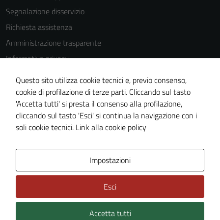
Segnalazione disservizio
Richiesta assistenza
Amministrazione trasparente
Informativa privacy
Cookie Policy
Questo sito utilizza cookie tecnici e, previo consenso,
Note legali
cookie di profilazione di terze parti. Cliccando sul tasto
'Accetta tutti' si presta il consenso alla profilazione,
Dichiarazione di accessibilità
cliccando sul tasto 'Esci' si continua la navigazione con i
Piano di miglioramento del sito
soli cookie tecnici.
Link alla cookie policy
Area Privata
Impostazioni
Esci
Accetta tutti
Credits: ©
Technical Design s.r.l.