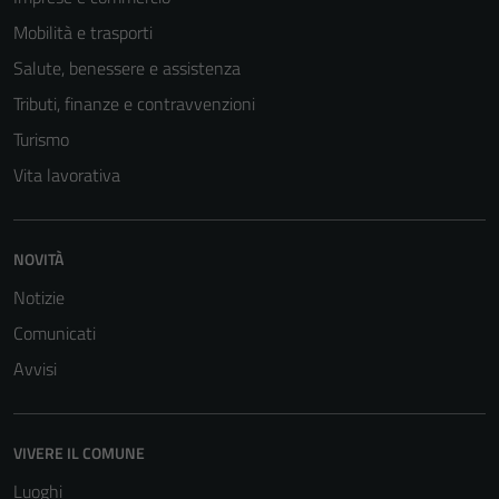
Mobilità e trasporti
Salute, benessere e assistenza
Tributi, finanze e contravvenzioni
Turismo
Vita lavorativa
NOVITÀ
Tecnici
Notizie
Questi cookie
Comunicati
sono necessari
Avvisi
per il
funzionamento
del sito e non
possono
VIVERE IL COMUNE
essere
Luoghi