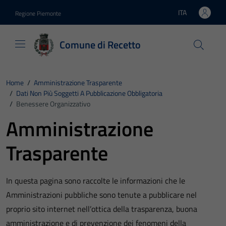
Vai ai contenuti
Vai al footer
ITA
Regione Piemonte
Lingua attiva:
Comune di Recetto
Home
/
Amministrazione Trasparente
/
Dati Non Più Soggetti A Pubblicazione Obbligatoria
/
Benessere Organizzativo
Amministrazione
Trasparente
In questa pagina sono raccolte le informazioni che le
Amministrazioni pubbliche sono tenute a pubblicare nel
proprio sito internet nell’ottica della trasparenza, buona
amministrazione e di prevenzione dei fenomeni della