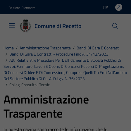
Vai ai contenuti
Vai al footer
ITA
Regione Piemonte
Lingua attiva:
Comune di Recetto
Home
/
Amministrazione Trasparente
/
Bandi Di Gara E Contratti
/
Bandi Di Gara E Contratti - Procedure Fino Al 31/12/2023
/
Atti Relativi Alle Procedure Per L’affidamento Di Appalti Pubblici Di
Servizi, Forniture, Lavori E Opere, Di Concorsi Pubblici Di Progettazione,
Di Concorsi Di Idee E Di Concessioni, Compresi Quelli Tra Enti Nell’ambito
Del Settore Pubblico Di Cui Al D.Lgs. N. 36/2023
/
Collegi Consultivi Tecnici
Amministrazione
Trasparente
In questa pagina sono raccolte le informazioni che le