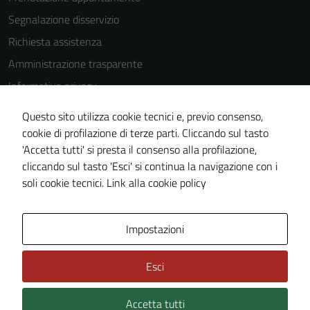
Segnalazione disservizio
Richiesta assistenza
Amministrazione trasparente
Informativa privacy
Cookie Policy
Questo sito utilizza cookie tecnici e, previo consenso,
Note legali
cookie di profilazione di terze parti. Cliccando sul tasto
'Accetta tutti' si presta il consenso alla profilazione,
Dichiarazione di accessibilità
cliccando sul tasto 'Esci' si continua la navigazione con i
Piano di miglioramento del sito
soli cookie tecnici.
Link alla cookie policy
Area Privata
Impostazioni
Esci
Accetta tutti
Credits: ©
Technical Design s.r.l.