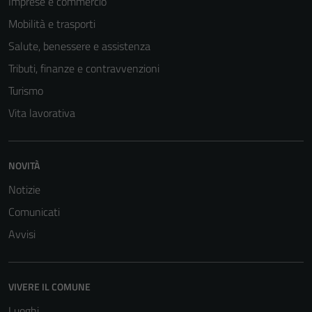
Imprese e commercio
Mobilità e trasporti
Tecnici
Salute, benessere e assistenza
Questi cookie
sono necessari
Tributi, finanze e contravvenzioni
per il
Turismo
funzionamento
Vita lavorativa
del sito e non
possono
essere
disabilitati.
NOVITÀ
Questi cookie
Notizie
non raccolgono
Comunicati
informazioni
personali.
Avvisi
VIVERE IL COMUNE
Luoghi