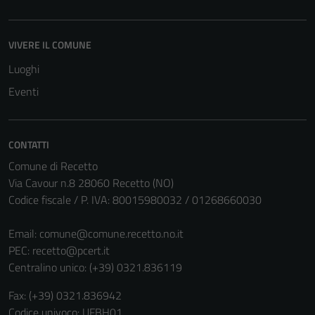
possono
essere
disabilitati.
VIVERE IL COMUNE
Questi cookie
Luoghi
non raccolgono
Eventi
informazioni
personali.
CONTATTI
Comune di Recetto
Via Cavour n.8 28060 Recetto (NO)
Codice fiscale / P. IVA: 80015980032 / 01268660030
Email:
comune@comune.recetto.no.it
PEC:
recetto@pcert.it
Centralino unico: (+39) 0321.836119
Fax: (+39) 0321.836942
Codice univoco: UFBH01