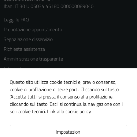
Iban: IT 30 U 05034 45180 000000089040
Leggi le FAQ
Prenotazione appuntamento
Segnalazione disservizio
Richiesta assistenza
Amministrazione trasparente
Informativa privacy
Cookie Policy
Questo sito utilizza cookie tecnici e, previo consenso,
Note legali
cookie di profilazione di terze parti. Cliccando sul tasto
'Accetta tutti' si presta il consenso alla profilazione,
Dichiarazione di accessibilità
cliccando sul tasto 'Esci' si continua la navigazione con i
Piano di miglioramento del sito
soli cookie tecnici.
Link alla cookie policy
Area Privata
Impostazioni