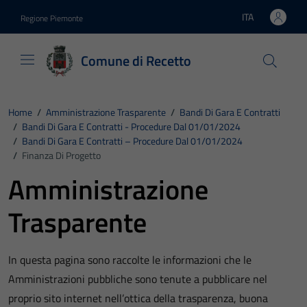
Vai ai contenuti
Vai al footer
ITA
Regione Piemonte
Lingua attiva:
Comune di Recetto
Home
/
Amministrazione Trasparente
/
Bandi Di Gara E Contratti
/
Bandi Di Gara E Contratti - Procedure Dal 01/01/2024
/
Bandi Di Gara E Contratti – Procedure Dal 01/01/2024
/
Finanza Di Progetto
Amministrazione
Trasparente
In questa pagina sono raccolte le informazioni che le
Amministrazioni pubbliche sono tenute a pubblicare nel
proprio sito internet nell’ottica della trasparenza, buona