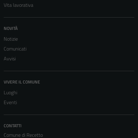
Vita lavorativa
sono necessari
per il
funzionamento
del sito e non
NOVITÀ
possono
Notizie
essere
Comunicati
disabilitati.
Questi cookie
Avvisi
non raccolgono
informazioni
personali.
VIVERE IL COMUNE
Luoghi
Eventi
CONTATTI
Comune di Recetto