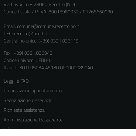
Via Cavour n.8 28060 Recetto (NO)
Codice fiscale / P. IVA: 80015980032 / 01268660030
Email:
comune@comune.recetto.no.it
PEC:
recetto@pcert.it
Centralino unico: (+39) 0321.836119
Fax: (+39) 0321.836942
Codice univoco: UFBH01
Iban: IT 30 U 05034 45180 000000089040
Leggi le FAQ
Prenotazione appuntamento
Segnalazione disservizio
Richiesta assistenza
Amministrazione trasparente
Informativa privacy