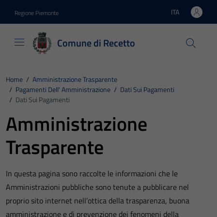
Vai ai contenuti
Vai al footer
ITA
Regione Piemonte
Lingua attiva:
Comune di Recetto
Home
/
Amministrazione Trasparente
/
Pagamenti Dell' Amministrazione
/
Dati Sui Pagamenti
/
Dati Sui Pagamenti
Amministrazione
Trasparente
In questa pagina sono raccolte le informazioni che le
Amministrazioni pubbliche sono tenute a pubblicare nel
proprio sito internet nell’ottica della trasparenza, buona
amministrazione e di prevenzione dei fenomeni della