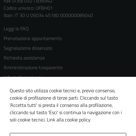
Fax: (+39) 0321.836942
Codice univoco: UFBH01
Iban: IT 30 U 05034 45180 000000089040
Leggi le FAQ
Prenotazione appuntamento
Segnalazione disservizio
Richiesta assistenza
Amministrazione trasparente
Informativa privacy
Cookie Policy
Questo sito utilizza cookie tecnici e, previo consenso,
Note legali
cookie di profilazione di terze parti. Cliccando sul tasto
'Accetta tutti' si presta il consenso alla profilazione,
Dichiarazione di accessibilità
cliccando sul tasto 'Esci' si continua la navigazione con i
Piano di miglioramento del sito
soli cookie tecnici.
Link alla cookie policy