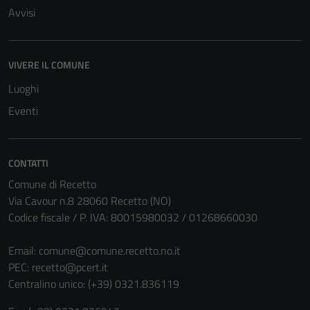
del sito e non
Avvisi
possono
essere
disabilitati.
VIVERE IL COMUNE
Questi cookie
non raccolgono
Luoghi
informazioni
Eventi
personali.
CONTATTI
Comune di Recetto
Via Cavour n.8 28060 Recetto (NO)
Codice fiscale / P. IVA: 80015980032 / 01268660030
Email:
comune@comune.recetto.no.it
PEC:
recetto@pcert.it
Centralino unico: (+39) 0321.836119