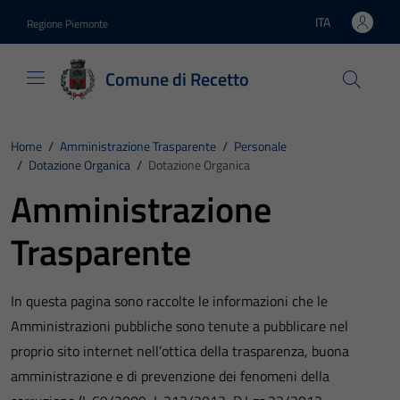
Vai ai contenuti
Vai al footer
ITA
Regione Piemonte
Lingua attiva:
Comune di Recetto
Home
/
Amministrazione Trasparente
/
Personale
/
Dotazione Organica
/
Dotazione Organica
Amministrazione
Trasparente
In questa pagina sono raccolte le informazioni che le
Amministrazioni pubbliche sono tenute a pubblicare nel
proprio sito internet nell’ottica della trasparenza, buona
amministrazione e di prevenzione dei fenomeni della