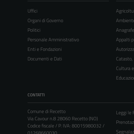
Uffici
Agricoltu
Organi di Governo
Ambient
Politici
Anagrafe 
Personale Amministrativo
Appalti p
Enti e Fondazioni
Autorizza
Documenti e Dati
Catasto,
Cultura 
Educazio
CONTATTI
Comune di Recetto
Leggi le
Via Cavour n.8 28060 Recetto (NO)
Prenota
Codice fiscale / P. IVA: 80015980032 /
Segnalazi
01268660030