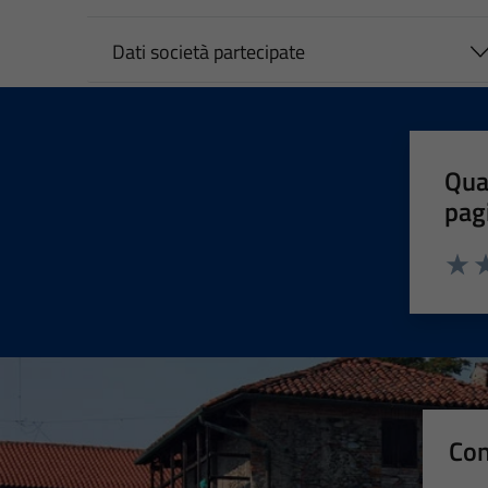
Dati società partecipate
Qua
pag
Valut
Va
Con