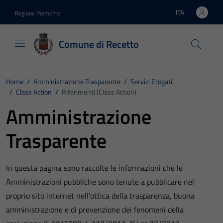
Vai ai contenuti
Vai al footer
ITA
Regione Piemonte
Lingua attiva:
Comune di Recetto
Home
/
Amministrazione Trasparente
/
Servizi Erogati
/
Class Action
/
Riferimenti (Class Action)
Amministrazione
Trasparente
In questa pagina sono raccolte le informazioni che le
Amministrazioni pubbliche sono tenute a pubblicare nel
proprio sito internet nell’ottica della trasparenza, buona
amministrazione e di prevenzione dei fenomeni della