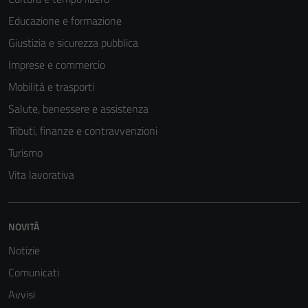
Educazione e formazione
Giustizia e sicurezza pubblica
Tecnici
Imprese e commercio
Questi cookie
Mobilità e trasporti
sono necessari
Salute, benessere e assistenza
per il
funzionamento
Tributi, finanze e contravvenzioni
del sito e non
Turismo
possono
Vita lavorativa
essere
disabilitati.
Questi cookie
non raccolgono
NOVITÀ
informazioni
Notizie
personali.
Comunicati
Avvisi