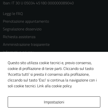
Iban: IT 30 U 05034 45180 000000089040
Leggi le FAQ
Prenotazione appuntamento
Segnalazione disservizio
Richiesta assistenza
Amministrazione trasparente
Informativa privacy
Cookie Policy
Questo sito utilizza cookie tecnici e, previo consenso,
Note legali
cookie di profilazione di terze parti. Cliccando sul tasto
'Accetta tutti' si presta il consenso alla profilazione,
Dichiarazione di accessibilità
cliccando sul tasto 'Esci' si continua la navigazione con i
Piano di miglioramento del sito
soli cookie tecnici.
Link alla cookie policy
Area Privata
Impostazioni