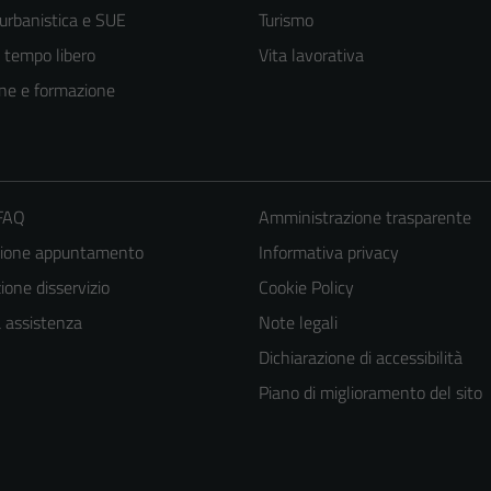
 urbanistica e SUE
Turismo
e tempo libero
Vita lavorativa
ne e formazione
 FAQ
Amministrazione trasparente
zione appuntamento
Informativa privacy
one disservizio
Cookie Policy
a assistenza
Note legali
Tecnici
Dichiarazione di accessibilità
Questi cookie
Piano di miglioramento del sito
sono necessari
per il
funzionamento