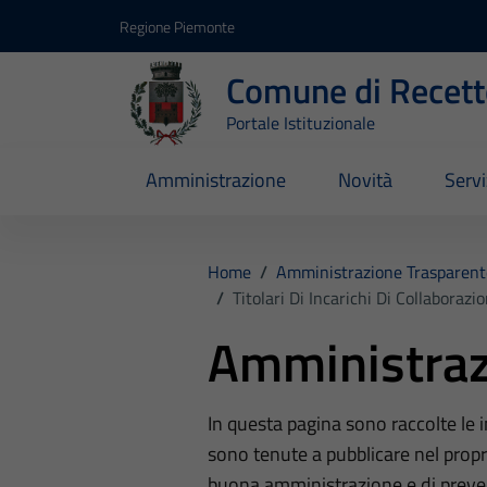
Vai ai contenuti
Vai al footer
Regione Piemonte
Comune di Recett
Portale Istituzionale
Amministrazione
Novità
Servi
Home
/
Amministrazione Trasparent
/
Titolari Di Incarichi Di Collaboraz
Amministraz
In questa pagina sono raccolte le
sono tenute a pubblicare nel propri
buona amministrazione e di preve