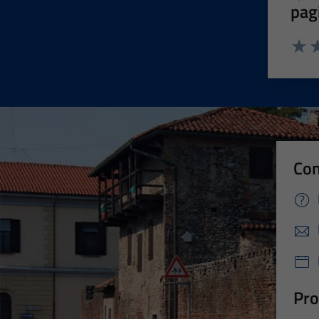
pag
Valut
Va
Con
Pro