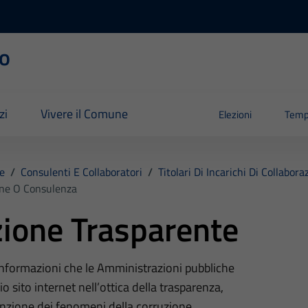
o
zi
Vivere il Comune
Elezioni
Temp
e
/
Consulenti E Collaboratori
/
Titolari Di Incarichi Di Collabo
ione O Consulenza
ione Trasparente
 informazioni che le Amministrazioni pubbliche
o sito internet nell’ottica della trasparenza,
nzione dei fenomeni della corruzione