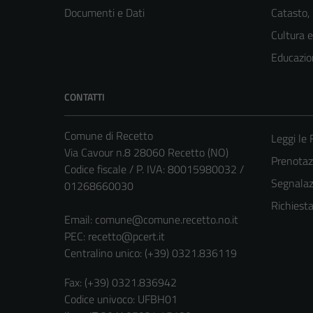
Documenti e Dati
Catasto,
Cultura 
Educazio
CONTATTI
Comune di Recetto
Leggi le
Via Cavour n.8 28060 Recetto (NO)
Prenota
Codice fiscale / P. IVA: 80015980032 /
Segnalazi
01268660030
Richiest
Email:
comune@comune.recetto.no.it
PEC:
recetto@pcert.it
Centralino unico: (+39) 0321.836119
Fax: (+39) 0321.836942
Codice univoco: UFBH01