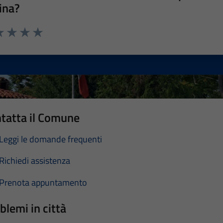
ina?
a 1 stelle su 5
luta 2 stelle su 5
Valuta 3 stelle su 5
Valuta 4 stelle su 5
Valuta 5 stelle su 5
tatta il Comune
Leggi le domande frequenti
Richiedi assistenza
Prenota appuntamento
blemi in città