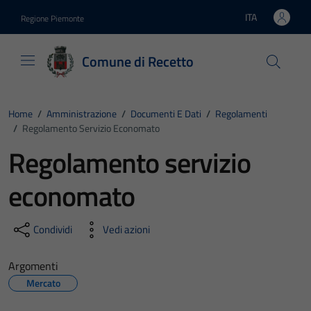
Vai ai contenuti
Vai al footer
ITA
Regione Piemonte
Lingua attiva:
Comune di Recetto
Home
/
Amministrazione
/
Documenti E Dati
/
Regolamenti
/
Regolamento Servizio Economato
Regolamento servizio
economato
Condividi
Vedi azioni
Argomenti
Mercato